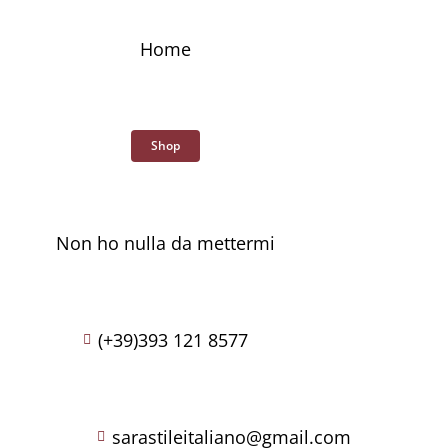
Skip
to
Home
content
Shop
Non ho nulla da mettermi
(+39)393 121 8577
sarastileitaliano@gmail.com