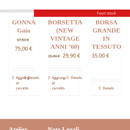
Fuori stock
GONNA
BORSETTA
BORSA
Gaia
(NEW
GRANDE
VINTAGE
IN
97,50
€
ANNI ’60)
TESSUTO
Il
Il
75,00
€
Il
Il
29,90
€
35,00
€
35,90
€
prezzo
prezzo
prezzo
prezzo
originale
attuale
originale
attuale
era:
è:
Aggiungi
Details
Aggiungi
Details
era:
è:
al
al
97,50 €.
75,00 €.
carrello
carrello
Details
35,90 €.
29,90 €.
Atelier
Note Legali