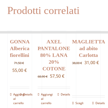
Prodotti correlati
GONNA
AXEL
MAGLIETTA
Alberica
PANTALONE
ad abito
fiorellini
80% LANA
Carlotta
20%
Il
Il
31,00
€
71,50
€
38,00
€
COTONE
Il
Il
prezzo
prez
55,00
€
Il
Il
57,50
€
68,90
€
prezzo
prezzo
originale
attu
prezzo
prezzo
originale
attuale
era:
è:
originale
attuale
era:
è:
38,00 €.
31,0
Aggiungi
Details
Aggiungi
Details
era:
è:
al
al
71,50 €.
55,00 €.
carrello
carrello
Scegli
Details
68,90 €.
57,50 €.