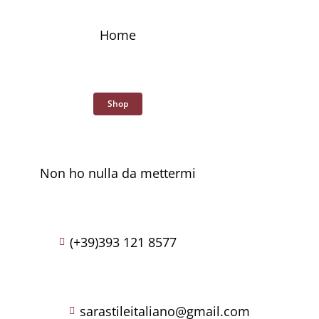
Skip
to
Home
content
Shop
Non ho nulla da mettermi
(+39)393 121 8577
sarastileitaliano@gmail.com