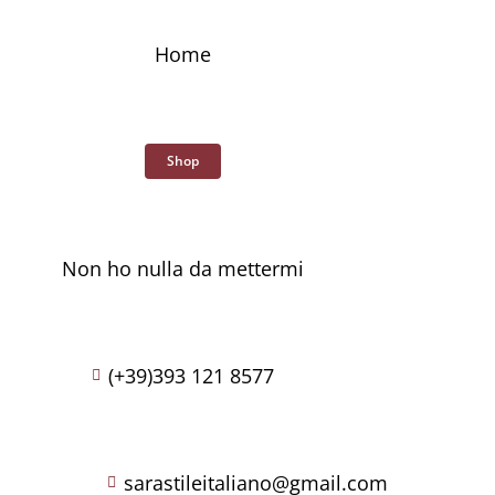
Skip
to
Home
content
Shop
Non ho nulla da mettermi
(+39)393 121 8577
sarastileitaliano@gmail.com