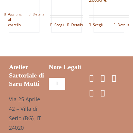
prezzo
prezzo
originale
attuale
Aggiungi
Details
era:
è:
al
carrello
Scegli
Details
Scegli
Details
35,00 €.
26,90 €.
Atelier
Note Legali
Sartoriale di
Sara Mutti
Toggle
Navigation
Via 25 Aprile
Cookie Policy (UE)
42 – Villa di
Serio (BG), IT
Privacy policy
24020