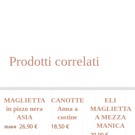
Prodotti correlati
MAGLIETTA
CANOTTE
ELI
in pizzo nera
Anna a
MAGLIETTA
ASIA
costine
A MEZZA
MANICA
Il
Il
26,90
€
18,50
€
35,00
€
20,00
€