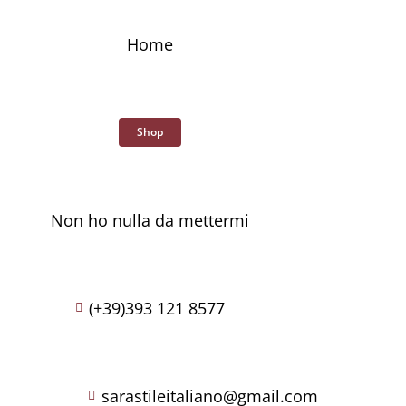
Skip
to
Home
content
Shop
Non ho nulla da mettermi
(+39)393 121 8577
sarastileitaliano@gmail.com