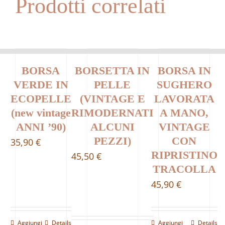
Prodotti correlati
BORSA
BORSETTA IN
BORSA IN
VERDE IN
PELLE
SUGHERO
ECOPELLE
(VINTAGE E
LAVORATA
(new vintage
RIMODERNATI
A MANO,
ANNI ’90)
ALCUNI
VINTAGE
PEZZI)
CON
35,90
€
RIPRISTINO
45,50
€
TRACOLLA
45,90
€
Aggiungi
Details
Aggiungi
Details