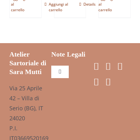
al
Aggiungi al
Details
al
carrello
carrello
carrello
Atelier
Note Legali
Sartoriale di
Sara Mutti
Toggle
Navigation
Via 25 Aprile
Cookie Policy (UE)
42 – Villa di
Serio (BG), IT
Privacy policy
24020
P.I.
IT03669520169