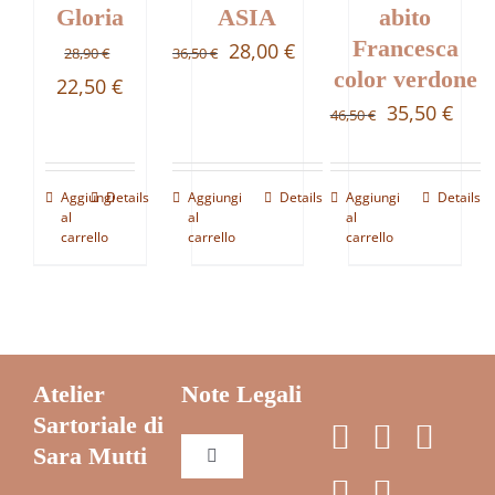
Gloria
ASIA
abito
Francesca
Il
Il
28,00
€
28,90
€
36,50
€
color verdone
Il
Il
prezzo
prezzo
22,50
€
Il
Il
35,50
€
46,50
€
prezzo
prezzo
originale
attuale
prezzo
prez
originale
attuale
era:
è:
originale
attu
era:
è:
36,50 €.
28,00 €.
Aggiungi
Details
Aggiungi
Details
Aggiungi
Details
era:
è:
al
al
al
28,90 €.
22,50 €.
carrello
carrello
carrello
46,50 €.
35,5
Atelier
Note Legali
Sartoriale di
Sara Mutti
Toggle
Navigation