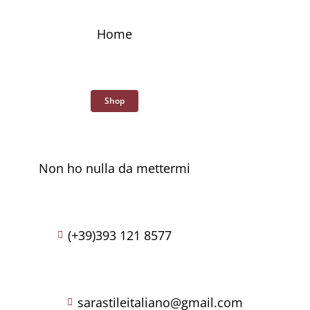
Skip
to
Home
content
Shop
Non ho nulla da mettermi
(+39)393 121 8577
sarastileitaliano@gmail.com