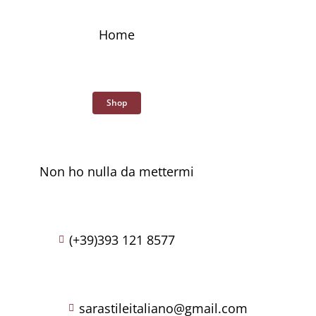
Skip
to
Home
content
Shop
Non ho nulla da mettermi
(+39)393 121 8577
sarastileitaliano@gmail.com